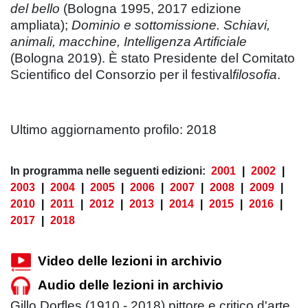
del bello
(Bologna 1995, 2017 edizione
ampliata);
Dominio e sottomissione. Schiavi,
animali, macchine, Intelligenza Artificiale
(Bologna 2019). È stato Presidente del Comitato
Scientifico del Consorzio per il festival
filosofia
.
Ultimo aggiornamento profilo: 2018
In programma nelle seguenti edizioni:
2001
|
2002
|
2003
|
2004
|
2005
|
2006
|
2007
|
2008
|
2009
|
2010
|
2011
|
2012
|
2013
|
2014
|
2015
|
2016
|
2017
|
2018
Video delle lezioni in archivio
Audio delle lezioni in archivio
Gillo Dorfles (1910 - 2018) pittore e critico d'arte,