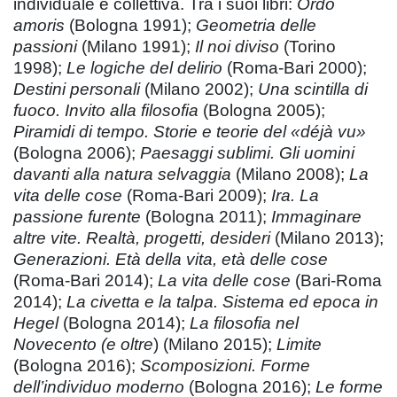
individuale e collettiva. Tra i suoi libri:
Ordo
amoris
(Bologna 1991);
Geometria delle
passioni
(Milano 1991);
Il noi diviso
(Torino
1998);
Le logiche del delirio
(Roma-Bari 2000);
Destini personali
(Milano 2002);
Una scintilla di
fuoco. Invito alla filosofia
(Bologna 2005);
Piramidi di tempo. Storie e teorie del «déjà vu»
(Bologna 2006);
Paesaggi sublimi. Gli uomini
davanti alla natura selvaggia
(Milano 2008);
La
vita delle cose
(Roma-Bari 2009);
Ira. La
passione furente
(Bologna 2011);
Immaginare
altre vite. Realtà, progetti, desideri
(Milano 2013);
Generazioni. Età della vita, età delle cose
(Roma-Bari 2014);
La vita delle cose
(Bari-Roma
2014);
La civetta e la talpa. Sistema ed epoca in
Hegel
(Bologna 2014);
La filosofia nel
Novecento (e oltre
) (Milano 2015);
Limite
(Bologna 2016);
Scomposizioni. Forme
dell’individuo moderno
(Bologna 2016);
Le forme