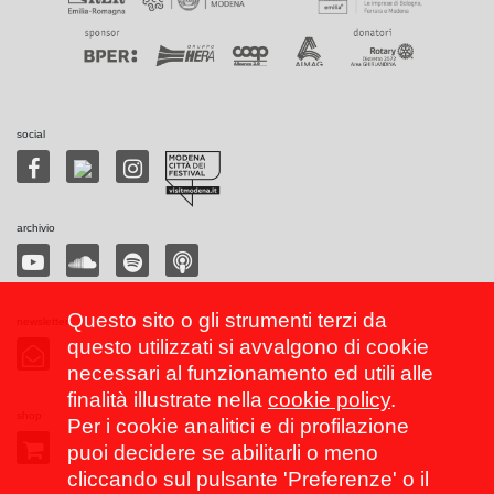
social
archivio
Questo sito o gli strumenti terzi da
newsletter
questo utilizzati si avvalgono di cookie
necessari al funzionamento ed utili alle
finalità illustrate nella
cookie policy
.
shop
Per i cookie analitici e di profilazione
puoi decidere se abilitarli o meno
cliccando sul pulsante 'Preferenze' o il