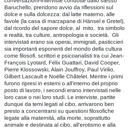
conversazioni-interviste condotte dallo stesso
Baruchello, prendono avvio da riflessioni sul
dolce e sulla dolcezza: dal latte materno, alle
favole (la casa di marzapane di Hänsel e Gretel),
dal ricordo del sapore dolce, al mito, tra simbolo
e realtà, tra culture, antropologia e società. Gli
intervistati erano sia operai, immigrati, pasticcieri
sia importanti esponenti del mondo della cultura
come filosofi, scrittori e psicoanalisti tra cui Jean-
François Lyotard, Félix Guattari, David Cooper,
Pierre Klossowski, Alain Jouffroy, Paul Virilio,
Gilbert Lascault e Noëlle Châtelet. Mentre i primi
furono ripresi in esterni o all’interno del proprio
posto di lavoro, i secondi erano intervistati nelle
loro case o nei loro studi. Le interviste, partite
dunque da temi legati al cibo, arrivarono ben
presto a concentrarsi su questioni filosofiche
legate alla maternità, alla morte, soprattutto
animale e destinata al cibo, all’erotismo e alla