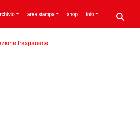
rchivio
area stampa
shop
info
azione trasparente