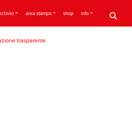
rchivio
area stampa
shop
info
azione trasparente