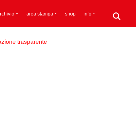
rchivio
area stampa
shop
info
azione trasparente