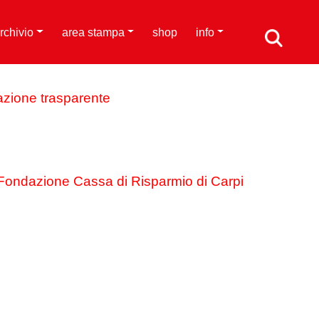
rchivio
area stampa
shop
info
azione trasparente