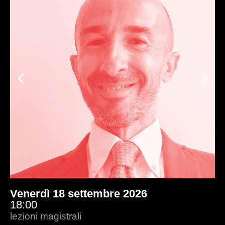
Previous
Ne
Venerdì 18 settembre 2026
18:00
lezioni magistrali