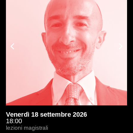
Previous
Ne
Venerdì 18 settembre 2026
15:00
lezioni magistrali