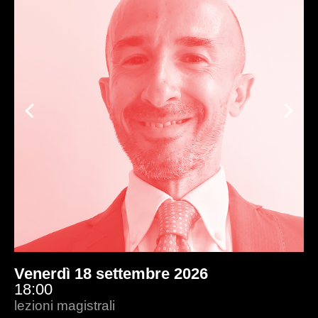
Previous
Ne
Venerdì 18 settembre 2026
18:00
lezioni magistrali