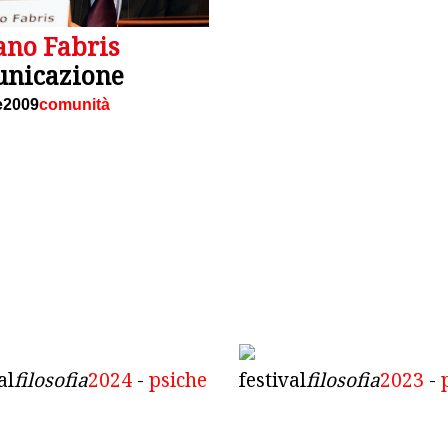
ano Fabris
nicazione
e2009
comunità
al
filosofia
2024
-
psiche
festival
filosofia
2023
-