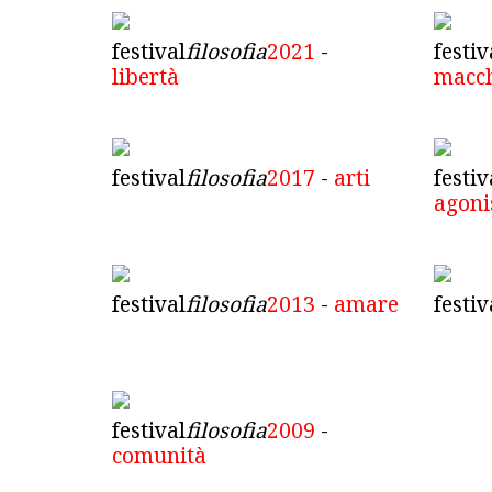
festival
filosofia
2021
-
festiv
libertà
macc
festival
filosofia
2017
-
arti
festiv
agon
festival
filosofia
2013
-
amare
festiv
festival
filosofia
2009
-
comunità