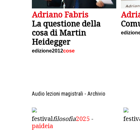
Adri
Adriano Fabris
Comu
La questione della
cosa di Martin
edizion
Heidegger
edizione2012
cose
Audio lezioni magistrali - Archivio
festival
filosofia
2025
-
festiv
paideia