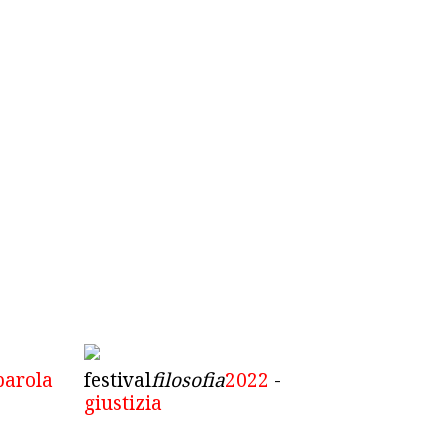
parola
festival
filosofia
2022
-
giustizia