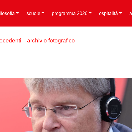
filosofia
scuole
programma 2026
ospitalità
a
recedenti
archivio fotografico