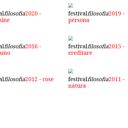
al
filosofia
2020
-
festival
filosofia
2019
-
hine
persona
al
filosofia
2016
-
festival
filosofia
2015
-
ismo
ereditare
al
filosofia
2012
-
cose
festival
filosofia
2011
-
natura