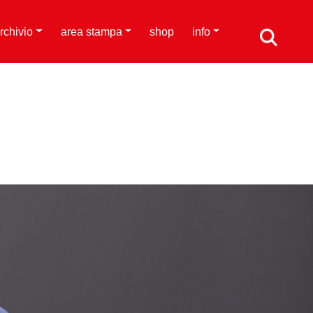
rchivio
area stampa
shop
info