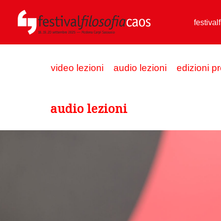
festival
video lezioni
audio lezioni
edizioni p
audio lezioni