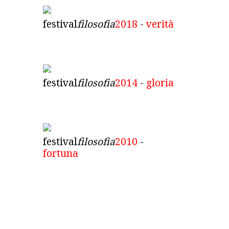
festival
filosofia
2018
-
verità
festival
filosofia
2014
-
gloria
festival
filosofia
2010
-
fortuna