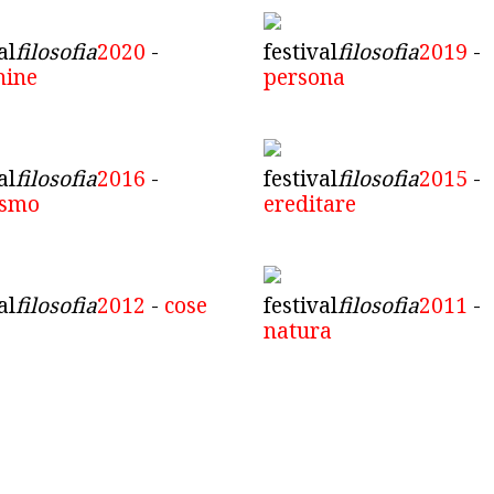
al
filosofia
2020
-
festival
filosofia
2019
-
hine
persona
al
filosofia
2016
-
festival
filosofia
2015
-
ismo
ereditare
al
filosofia
2012
-
cose
festival
filosofia
2011
-
natura