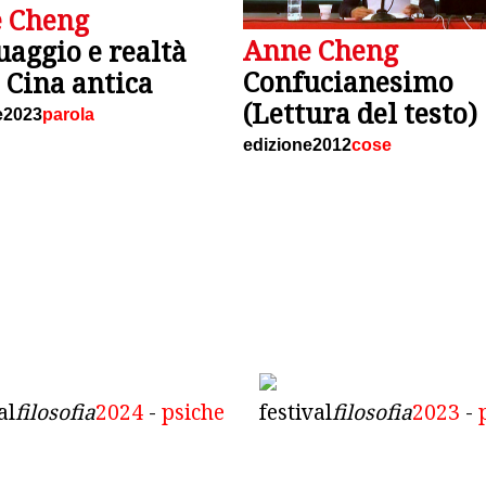
 Cheng
Anne Cheng
uaggio e realtà
Confucianesimo
 Cina antica
(Lettura del testo)
e2023
parola
edizione2012
cose
al
filosofia
2024
-
psiche
festival
filosofia
2023
-