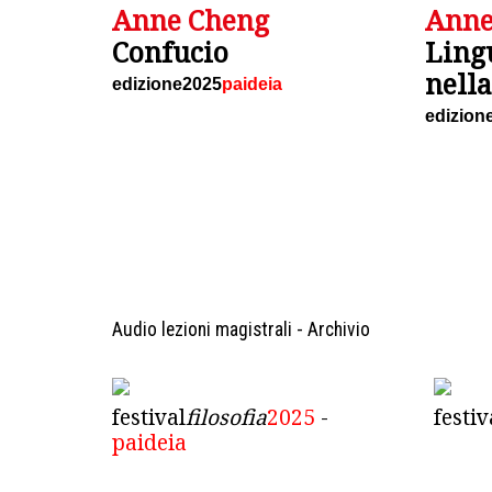
Anne Cheng
Anne
Confucio
Ling
nella
edizione2025
paideia
edizion
Audio lezioni magistrali - Archivio
festival
filosofia
2025
-
festiv
paideia