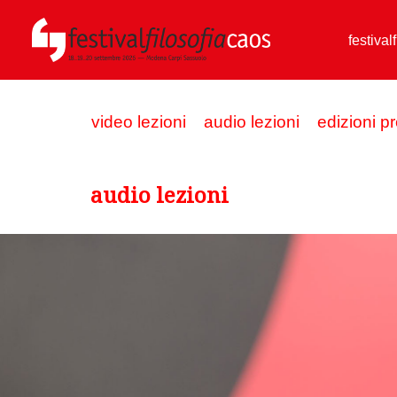
festival
video lezioni
audio lezioni
edizioni p
audio lezioni