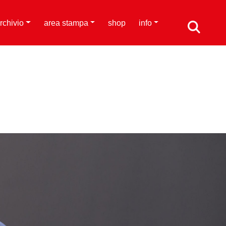
rchivio
area stampa
shop
info