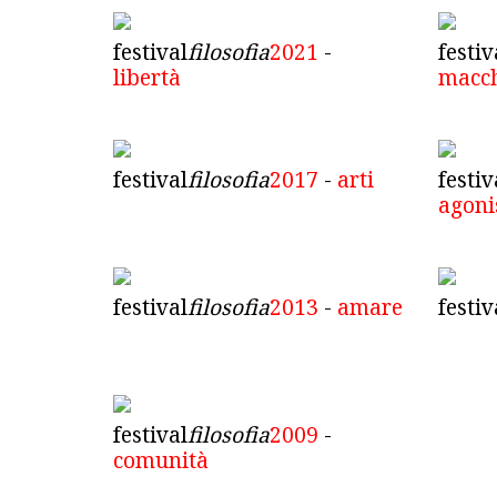
festival
filosofia
2021
-
festiv
libertà
macc
festival
filosofia
2017
-
arti
festiv
agon
festival
filosofia
2013
-
amare
festiv
festival
filosofia
2009
-
comunità