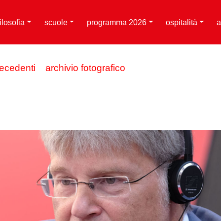
filosofia
scuole
programma 2026
ospitalità
a
recedenti
archivio fotografico