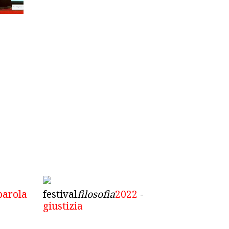
parola
festival
filosofia
2022
-
giustizia