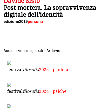
Davide Sisto
Post mortem. La sopravvivenza
digitale dell'identità
edizione2019
persona
Audio lezioni magistrali - Archivio
festival
filosofia
2025
-
paideia
festival
filosofia
2024
-
psiche