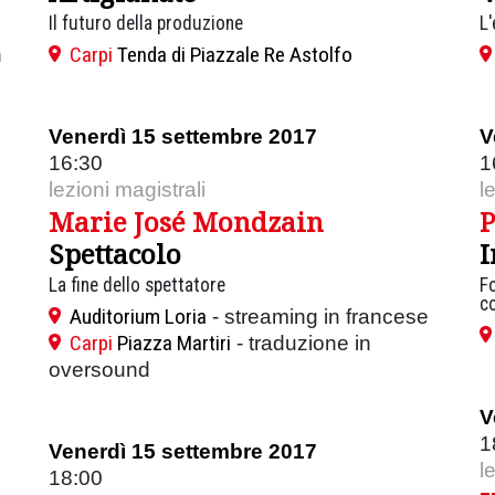
Il futuro della produzione
L'
Carpi
Tenda di Piazzale Re Astolfo
n
Venerdì 15 settembre 2017
V
16:30
1
lezioni magistrali
l
Marie José Mondzain
P
Spettacolo
I
La fine dello spettatore
Fo
c
Auditorium Loria
- streaming in francese
Carpi
Piazza Martiri
- traduzione in
oversound
V
1
Venerdì 15 settembre 2017
l
18:00