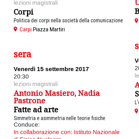
U
lezioni magistrali
B
Corpi
Politica dei corpi nella società della comunicazione
Carpi
Piazza Martiri
sera
V
2
Venerdì 15 settembre 2017
l
20:30
A
lezioni magistrali
Antonio Masiero, Nadia
Pastrone
L'
Fatte ad arte
Simmetria e asimmetria nelle teorie fisiche
Conduce:
In collaborazione con: Istituto Nazionale