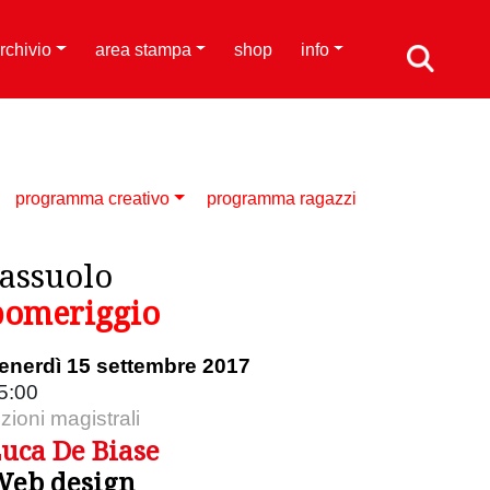
rchivio
area stampa
shop
info
programma creativo
programma ragazzi
sassuolo
pomeriggio
enerdì 15 settembre 2017
5:00
ezioni magistrali
uca De Biase
eb design