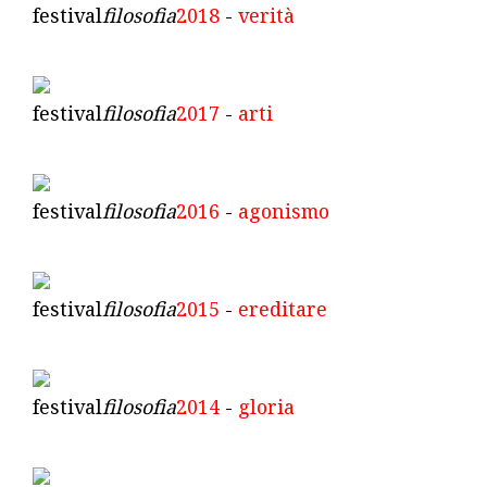
festival
filosofia
2018
-
verità
festival
filosofia
2017
-
arti
festival
filosofia
2016
-
agonismo
festival
filosofia
2015
-
ereditare
festival
filosofia
2014
-
gloria