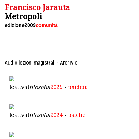
Francisco Jarauta
Metropoli
edizione2009
comunità
Audio lezioni magistrali - Archivio
festival
filosofia
2025
-
paideia
festival
filosofia
2024
-
psiche