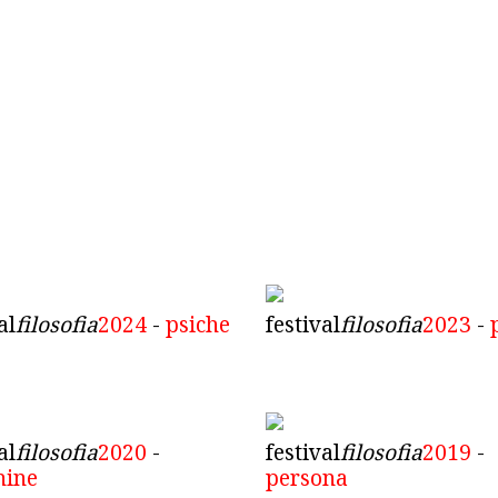
al
filosofia
2024
-
psiche
festival
filosofia
2023
-
al
filosofia
2020
-
festival
filosofia
2019
-
hine
persona