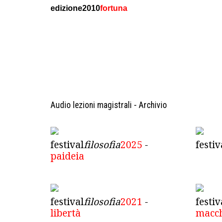
edizione2010
fortuna
Audio lezioni magistrali - Archivio
festival
filosofia
2025
-
festiv
paideia
festival
filosofia
2021
-
festiv
libertà
macc