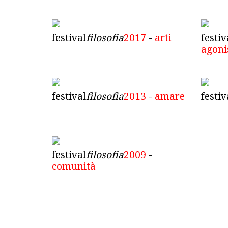
festival
filosofia
2017
-
arti
festiv
agon
festival
filosofia
2013
-
amare
festiv
festival
filosofia
2009
-
comunità