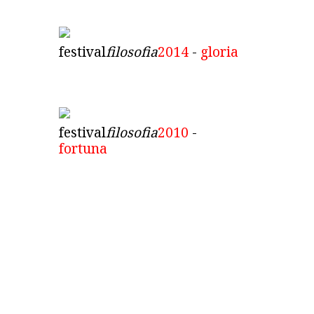
festival
filosofia
2014
-
gloria
festival
filosofia
2010
-
fortuna