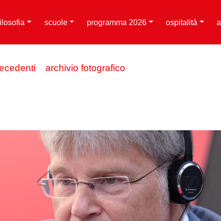
filosofia
scuole
programma 2026
ospitalità
a
recedenti
archivio fotografico