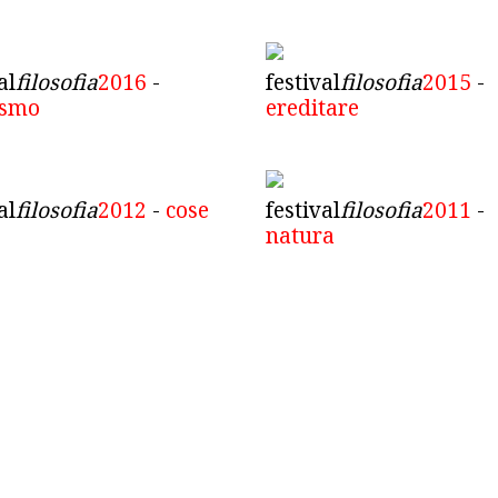
al
filosofia
2016
-
festival
filosofia
2015
-
ismo
ereditare
al
filosofia
2012
-
cose
festival
filosofia
2011
-
natura