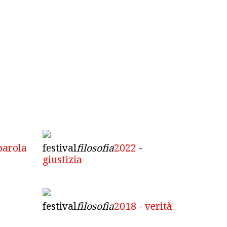
parola
festival
filosofia
2022
-
giustizia
festival
filosofia
2018
-
verità