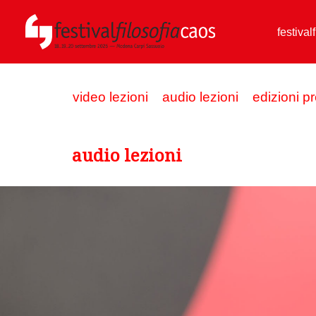
festival
video lezioni
audio lezioni
edizioni p
audio lezioni