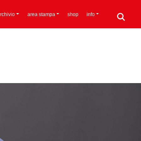
rchivio
area stampa
shop
info