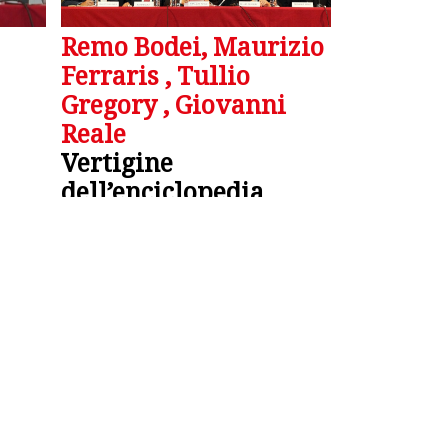
Remo Bodei, Maurizio
Ferraris , Tullio
Gregory , Giovanni
Reale
Vertigine
dell’enciclopedia
edizione2010
fortuna