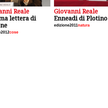
anni Reale
Giovanni Reale
ma lettera di
Enneadi di Plotino
one
edizione2011
natura
e2012
cose