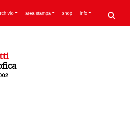
rchivio
area stampa
shop
info
tti
ofica
002