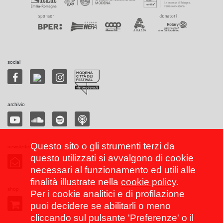
social
archivio
Questo sito o gli strumenti terzi da
newsletter
questo utilizzati si avvalgono di cookie
necessari al funzionamento ed utili alle
finalità illustrate nella
cookie policy
.
shop
Per i cookie analitici e di profilazione
puoi decidere se abilitarli o meno
cliccando sul pulsante 'Preferenze' o il