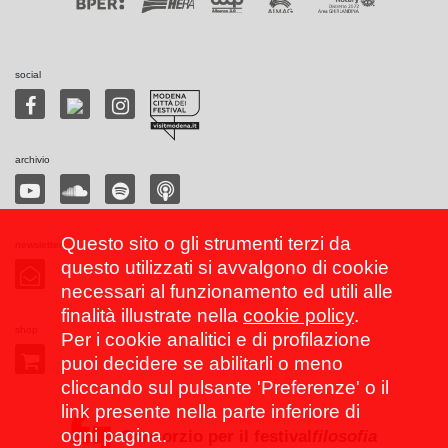
social
archivio
Questo sito o gli strumenti terzi da
newsletter
questo utilizzati si avvalgono di cookie
necessari al funzionamento ed utili alle
finalità illustrate nella
cookie policy
.
shop
Per i cookie analitici e di profilazione
puoi decidere se abilitarli o meno
cliccando sul pulsante 'Preferenze' o il
link presente nella parte inferiore di
ogni pagina.
Consorzio per il festival
filosofia