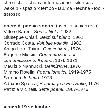
chronicle - schema informazione - silence's
weke 1 - spazio x tempo - tau/ma - tèchne - tool -
trerosso
opere di poesia sonora
(ascolto su richiesta):
Vittore Baroni,
Senza titolo
, 1982
Giuseppe Chiari,
Gesti sul piano
, 1962
Corrado Costa,
Volubile volatile
, 1982
Arrigo Lora-Totino,
Chiacchiere
, 1976
Eugenio Miccini,
Commutazione di
comunicazione. Il soma
, 1979-1981
Maurizio Nannucci,
Definizione
, 1976
Mimmo Rotella,
Poemi fonetici
, 1949-1975
Sarenco,
Io bevo
, 1978
Adriano Spatola,
Hommage à Eric Satie
, 1976
Patrizia Vicinelli,
Sette poemi
, 1967-1976
venerdì 19 settembre