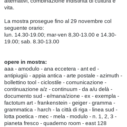
alternativi, combinazione indistinta di cultura e
vita.
La mostra prosegue fino al 29 novembre col
seguente orario:
lun. 14.30-19.00; mar-ven 8,30-13.00 e 14.30-
19.00; sab. 8.30-13.00
opere in mostra:
aaa - amodulo - ana eccetera - ant ed -
antipiugiù - appia antica - arte postale - azimuth -
bollettino tool - ciclostile - comunicazione -
continuazione a/z - continuum - da a/u delà -
documento sud - e/mana/zione - ex - exempla -
factotum art - frankenstein - geiger - gramma -
grammatica - harch - la città di riga - linea sud -
lotta poetica - mec - mela - modulo - n. 1, 2, 3 -
pianeta fresco - quaderno room - east 128