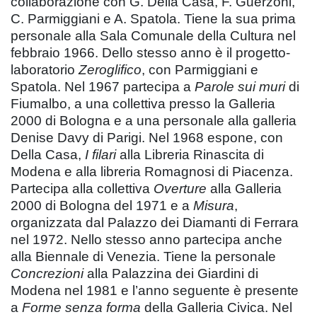
collaborazione con G. Della Casa, F. Guerzoni,
C. Parmiggiani e A. Spatola. Tiene la sua prima
personale alla Sala Comunale della Cultura nel
febbraio 1966. Dello stesso anno è il progetto-
laboratorio
Zeroglifico
, con Parmiggiani e
Spatola. Nel 1967 partecipa a
Parole sui muri
di
Fiumalbo, a una collettiva presso la Galleria
2000 di Bologna e a una personale alla galleria
Denise Davy di Parigi. Nel 1968 espone, con
Della Casa,
I filari
alla Libreria Rinascita di
Modena e alla libreria Romagnosi di Piacenza.
Partecipa alla collettiva
Overture
alla Galleria
2000 di Bologna del 1971 e a
Misura
,
organizzata dal Palazzo dei Diamanti di Ferrara
nel 1972. Nello stesso anno partecipa anche
alla Biennale di Venezia. Tiene la personale
Concrezioni
alla Palazzina dei Giardini di
Modena nel 1981 e l’anno seguente è presente
a
Forme senza forma
della Galleria Civica. Nel