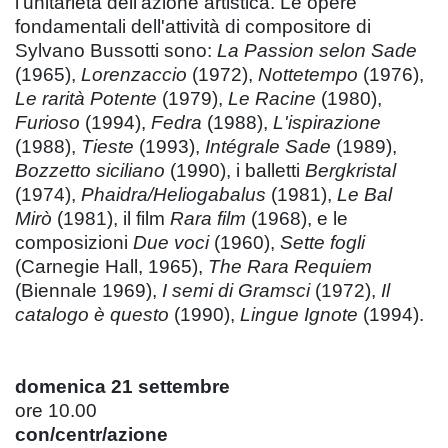
l'unitarietà dell'azione artistica. Le opere
fondamentali dell'attività di compositore di
Sylvano Bussotti sono:
La Passion selon Sade
(1965),
Lorenzaccio
(1972),
Nottetempo
(1976),
Le rarità Potente
(1979),
Le Racine
(1980),
Furioso
(1994),
Fedra
(1988),
L'ispirazione
(1988),
Tieste
(1993),
Intégrale Sade
(1989),
Bozzetto siciliano
(1990), i balletti
Bergkristal
(1974),
Phaidra/Heliogabalus
(1981),
Le Bal
Mirò
(1981), il film
Rara film
(1968), e le
composizioni
Due voci
(1960),
Sette fogli
(Carnegie Hall, 1965),
The Rara Requiem
(Biennale 1969),
I semi di Gramsci
(1972),
Il
catalogo è questo
(1990),
Lingue Ignote
(1994).
domenica 21 settembre
ore 10.00
con/centr/azione