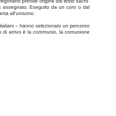
l gregoriano prende origine dal testo sacro
ha assegnato. Eseguito da un coro o dal
nta all’unisono.
e italiani – hanno selezionato un percorso
o di arrivo è la
communio
, la comunione