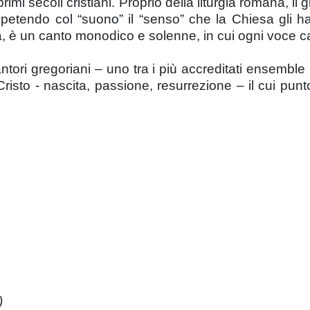
rimi secoli cristiani. Proprio della liturgia romana, i
ipetendo col “suono” il “senso” che la Chiesa gli 
ca, è un canto monodico e solenne, in cui ogni voce ca
antori gregoriani – uno tra i più accreditati ensembl
Cristo - nascita, passione, resurrezione – il cui punt
)