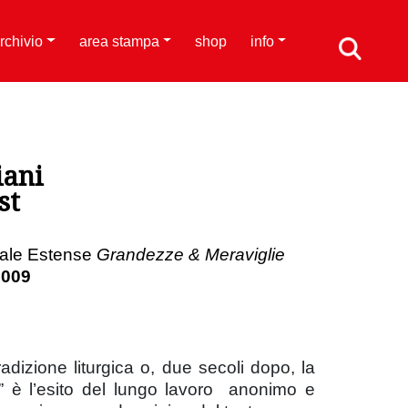
rchivio
area stampa
shop
info
iani
st
cale Estense
Grandezze & Meraviglie
2009
tradizione liturgica o, due secoli dopo, la
ano” è l’esito del lungo lavoro anonimo e