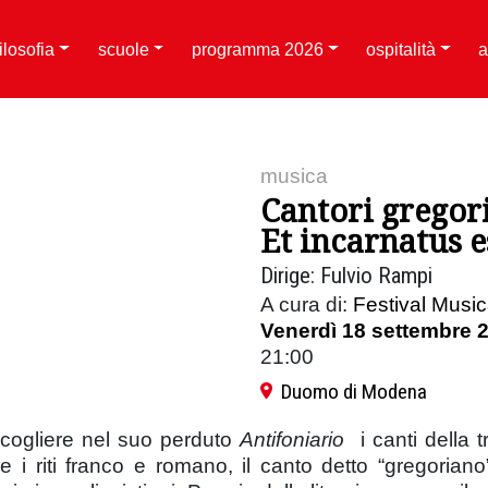
filosofia
scuole
programma 2026
ospitalità
a
musica
Cantori gregor
Et incarnatus e
Dirige: Fulvio Rampi
A cura di:
Festival Musi
Venerdì 18 settembre 
21:00
Duomo di Modena
ccogliere nel suo perduto
Antifoniario
i canti della 
icare i riti franco e romano, il canto detto “gregori