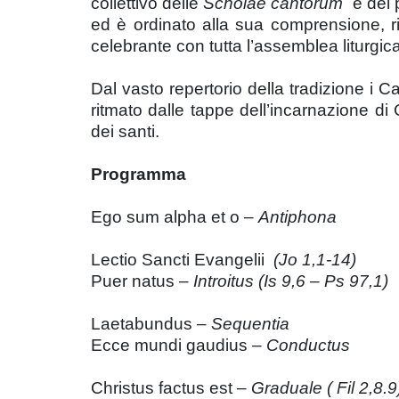
collettivo delle
Scholae cantorum
e dei p
ed è ordinato alla sua comprensione, r
celebrante con tutta l’assemblea liturgi
Dal vasto repertorio della tradizione i C
ritmato dalle tappe dell’incarnazione di 
dei santi.
Programma
Ego sum alpha et o –
Antiphona
Lectio Sancti Evangelii
(Jo 1,1-14)
Puer natus –
Introitus (Is 9,6 – Ps 97,1)
Laetabundus –
Sequentia
Ecce mundi gaudius –
Conductus
Christus factus est –
Graduale ( Fil 2,8.9