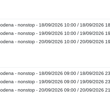
odena - nonstop - 18/09/2026 10:00 / 18/09/2026 18
odena - nonstop - 19/09/2026 10:00 / 19/09/2026 19
odena - nonstop - 20/09/2026 10:00 / 20/09/2026 19
odena - nonstop - 18/09/2026 09:00 / 18/09/2026 23
odena - nonstop - 19/09/2026 09:00 / 19/09/2026 23
odena - nonstop - 20/09/2026 09:00 / 20/09/2026 21