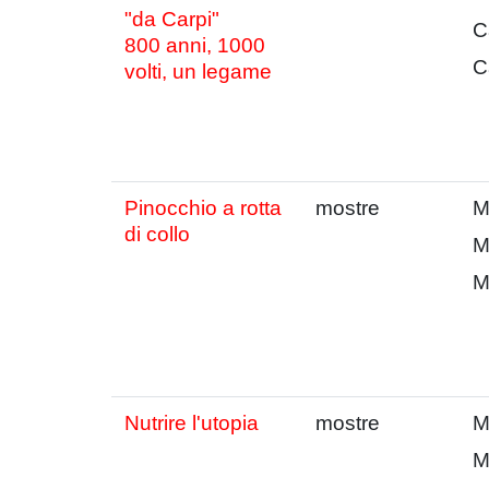
"da Carpi"
C
800 anni, 1000
C
volti, un legame
Pinocchio a rotta
mostre
M
di collo
M
M
Nutrire l'utopia
mostre
M
M