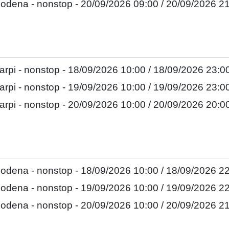
odena - nonstop - 20/09/2026 09:00 / 20/09/2026 21
arpi - nonstop - 18/09/2026 10:00 / 18/09/2026 23:00
arpi - nonstop - 19/09/2026 10:00 / 19/09/2026 23:00
arpi - nonstop - 20/09/2026 10:00 / 20/09/2026 20:00
odena - nonstop - 18/09/2026 10:00 / 18/09/2026 22
odena - nonstop - 19/09/2026 10:00 / 19/09/2026 22
odena - nonstop - 20/09/2026 10:00 / 20/09/2026 21