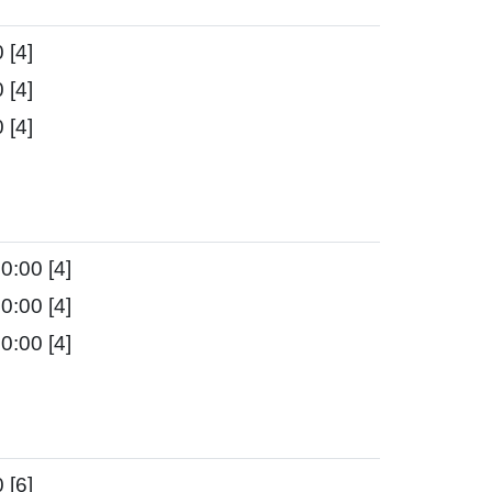
 [4]
 [4]
 [4]
0:00 [4]
0:00 [4]
0:00 [4]
 [6]