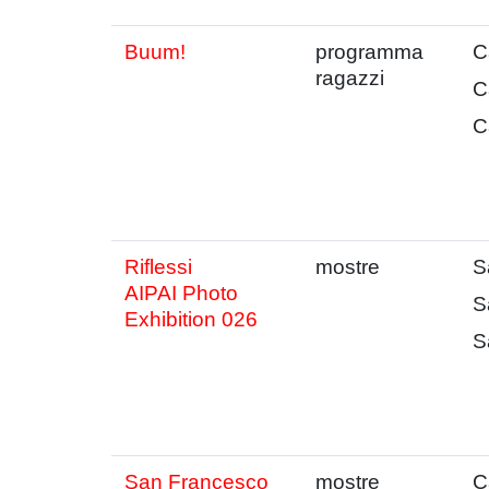
Buum!
programma
C
ragazzi
C
C
Riflessi
mostre
S
AIPAI Photo
S
Exhibition 026
S
San Francesco
mostre
C