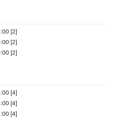
:00 [2]
:00 [2]
:00 [2]
:00 [4]
:00 [4]
:00 [4]