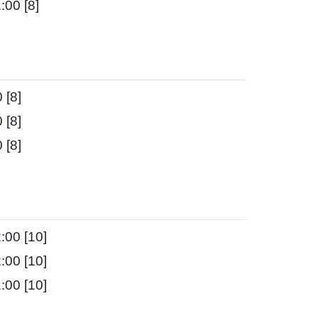
:00 [8]
 [8]
 [8]
 [8]
:00 [10]
:00 [10]
:00 [10]