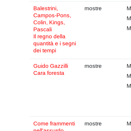
Balestrini,
mostre
M
Campos-Pons,
M
Colin, Kings,
M
Pascali
Il regno della
quantità e i segni
dei tempi
Guido Gazzilli
mostre
M
Cara foresta
M
M
Come frammenti
mostre
M
nell'assurdo