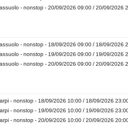
assuolo - nonstop - 20/09/2026 09:00 / 20/09/2026 2
assuolo - nonstop - 18/09/2026 09:00 / 18/09/2026 2
assuolo - nonstop - 19/09/2026 09:00 / 19/09/2026 2
assuolo - nonstop - 20/09/2026 09:00 / 20/09/2026 2
arpi - nonstop - 18/09/2026 10:00 / 18/09/2026 23:00
arpi - nonstop - 19/09/2026 10:00 / 19/09/2026 23:00
arpi - nonstop - 20/09/2026 10:00 / 20/09/2026 20:00