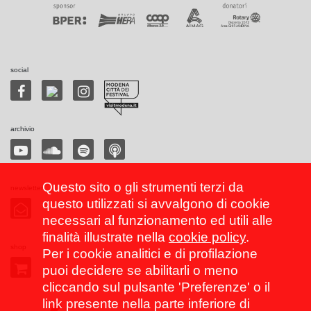
social
archivio
Questo sito o gli strumenti terzi da
newsletter
questo utilizzati si avvalgono di cookie
necessari al funzionamento ed utili alle
finalità illustrate nella
cookie policy
.
shop
Per i cookie analitici e di profilazione
puoi decidere se abilitarli o meno
cliccando sul pulsante 'Preferenze' o il
link presente nella parte inferiore di