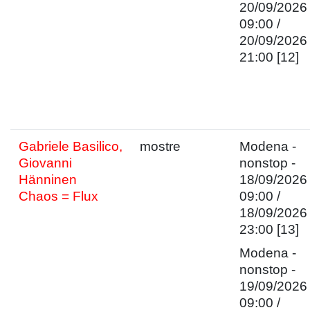
20/09/2026
09:00 /
20/09/2026
21:00 [12]
Gabriele Basilico,
mostre
Modena -
Giovanni
nonstop -
Hänninen
18/09/2026
Chaos = Flux
09:00 /
18/09/2026
23:00 [13]
Modena -
nonstop -
19/09/2026
09:00 /