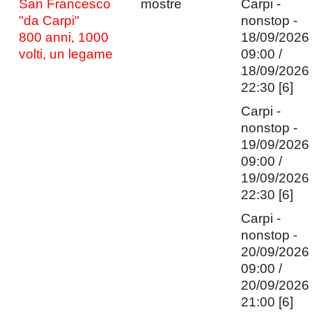
San Francesco
mostre
Carpi -
"da Carpi"
nonstop -
800 anni, 1000
18/09/2026
volti, un legame
09:00 /
18/09/2026
22:30 [6]
Carpi -
nonstop -
19/09/2026
09:00 /
19/09/2026
22:30 [6]
Carpi -
nonstop -
20/09/2026
09:00 /
20/09/2026
21:00 [6]