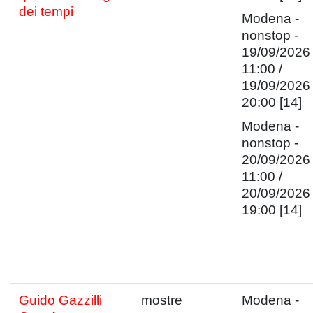
dei tempi
Modena -
nonstop -
19/09/2026
11:00 /
19/09/2026
20:00 [14]
Modena -
nonstop -
20/09/2026
11:00 /
20/09/2026
19:00 [14]
Guido Gazzilli
mostre
Modena -