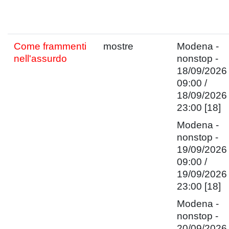
Come frammenti
mostre
Modena -
nell'assurdo
nonstop -
18/09/2026
09:00 /
18/09/2026
23:00 [18]
Modena -
nonstop -
19/09/2026
09:00 /
19/09/2026
23:00 [18]
Modena -
nonstop -
20/09/2026