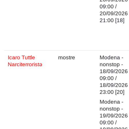
09:00 /
20/09/2026
21:00 [18]
Icaro Tuttle
mostre
Modena -
Narciterroristə
nonstop -
18/09/2026
09:00 /
18/09/2026
23:00 [20]
Modena -
nonstop -
19/09/2026
09:00 /