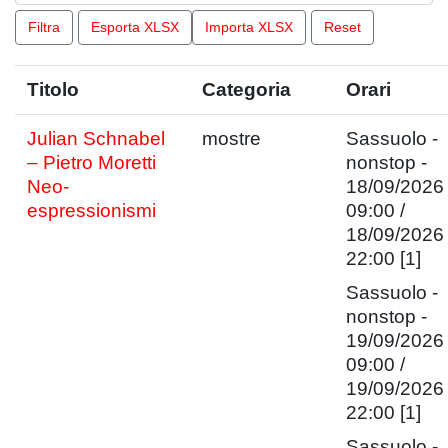
Filtra
Reset
Titolo
Categoria
Orari
Julian Schnabel
mostre
Sassuolo -
– Pietro Moretti
nonstop -
Neo-
18/09/2026
espressionismi
09:00 /
18/09/2026
22:00 [1]
Sassuolo -
nonstop -
19/09/2026
09:00 /
19/09/2026
22:00 [1]
Sassuolo -