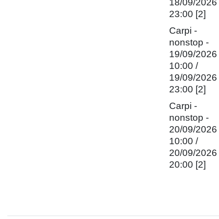
18/09/2026
23:00 [2]
Carpi -
nonstop -
19/09/2026
10:00 /
19/09/2026
23:00 [2]
Carpi -
nonstop -
20/09/2026
10:00 /
20/09/2026
20:00 [2]