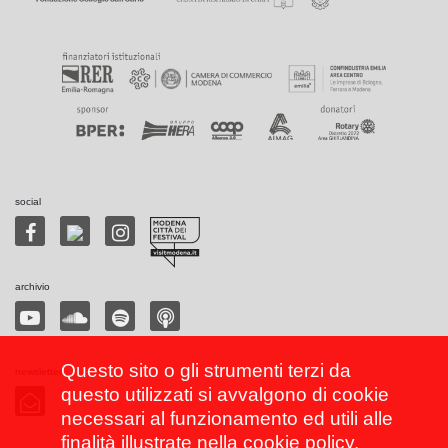
social
archivio
Questo sito o gli strumenti terzi da
newsletter
questo utilizzati si avvalgono di cookie
necessari al funzionamento ed utili alle
finalità illustrate nella
cookie policy
.