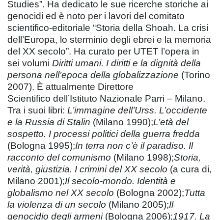
Studies”. Ha dedicato le sue ricerche storiche ai
genocidi ed è noto per i lavori del comitato
scientifico-editoriale “Storia della Shoah. La crisi
dell’Europa, lo sterminio degli ebrei e la memoria
del XX secolo”. Ha curato per UTET l’opera in
sei volumi
Diritti umani. I diritti e la dignità della
persona nell’epoca della globalizzazione
(Torino
2007). È attualmente Direttore
Scientifico dell’Istituto Nazionale Parri – Milano.
Tra i suoi libri:
L’immagine dell’Urss. L’occidente
e la Russia di Stalin
(Milano 1990);
L’età del
sospetto. I processi politici della guerra fredda
(Bologna 1995);
In terra non c’è il paradiso. Il
racconto del comunismo
(Milano 1998);
Storia,
verità, giustizia. I crimini del XX secolo
(a cura di,
Milano 2001);
Il secolo-mondo. Identità e
globalismo nel XX secolo
(Bologna 2002);
Tutta
la violenza di un secolo
(Milano 2005);
Il
genocidio degli armeni
(Bologna 2006);
1917. La