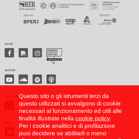
social
archivio
Questo sito o gli strumenti terzi da
newsletter
questo utilizzati si avvalgono di cookie
necessari al funzionamento ed utili alle
finalità illustrate nella
cookie policy
.
shop
Per i cookie analitici e di profilazione
puoi decidere se abilitarli o meno