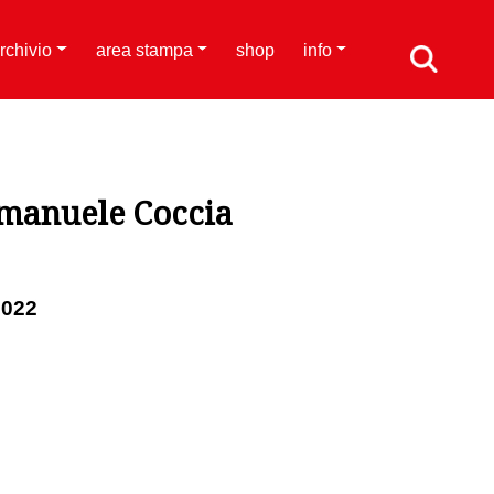
rchivio
area stampa
shop
info
Emanuele Coccia
2022