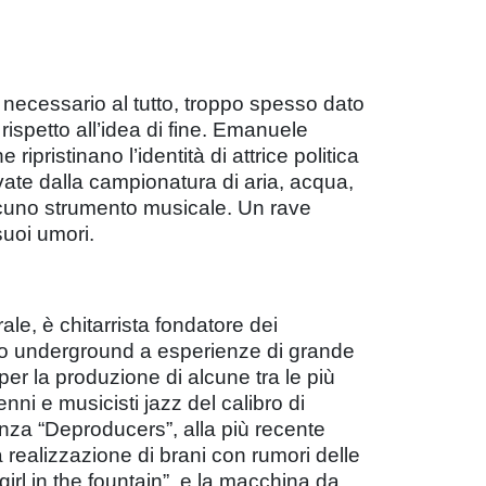
o necessario al tutto, troppo spesso dato
rispetto all’idea di fine. Emanuele
pristinano l’identità di attrice politica
avate dalla campionatura di aria, acqua,
lcuno strumento musicale. Un rave
suoi umori.
rale, è chitarrista fondatore dei
ito underground a esperienze di grande
er la produzione di alcune tra le più
ni e musicisti jazz del calibro di
enza “Deproducers”, alla più recente
 realizzazione di brani con rumori delle
irl in the fountain”, e la macchina da