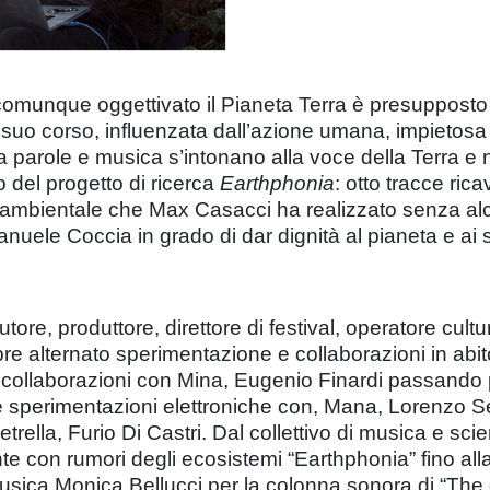
o, comunque oggettivato il Pianeta Terra è presuppost
l suo corso, influenzata dall’azione umana, impietosa 
arole e musica s’intonano alla voce della Terra e ne ri
no del progetto di ricerca
Earthphonia
: otto tracce ric
a ambientale che Max Casacci ha realizzato senza a
Emanuele Coccia in grado di dar dignità al pianeta e ai 
tore, produttore, direttore di festival, operatore cultu
pre alternato sperimentazione e collaborazioni in ab
e collaborazioni con Mina, Eugenio Finardi passando p
le sperimentazioni elettroniche con, Mana, Lorenzo Sen
ella, Furio Di Castri. Dal collettivo di musica e sci
e con rumori degli ecosistemi “Earthphonia” fino alla
usica Monica Bellucci per la colonna sonora di “The g