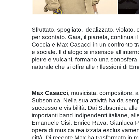
Sfruttato, spogliato, idealizzato, violat
per scontato. Gaia, il pianeta, continua i
Coccia e Max Casacci in un confronto tra p
e sociale. Il dialogo si inserisce all’inter
pietre e vulcani, formano una sonosfer
naturale che si offre alle riflessioni di 
Max Casacci
, musicista, compositore, au
Subsonica. Nella sua attività ha da sem
successo e visibilità. Dai Subsonica all
importanti band indipendenti italiane, al
Emanuele Cisi, Enrico Rava, Gianluca Petr
opera di musica realizzata esclusivament
città. Di recente Max ha trasformato in m