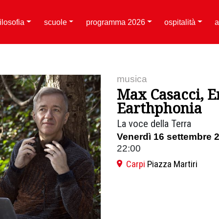
filosofia
scuole
programma 2026
ospitalità
a
musica
Max Casacci, 
Earthphonia
La voce della Terra
Venerdì 16 settembre 
22:00
Carpi
Piazza Martiri