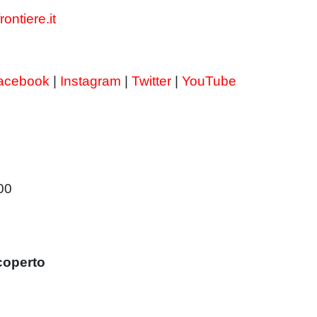
ntiere.it
acebook
|
Instagram
|
Twitter
|
YouTube
.00
coperto