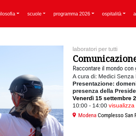
filosofia
scuole
programma 2026
ospitalità
a
laboratori per tutti
Comunicazione
Raccontare il mondo con g
A cura di: Medici Senza 
Presentazione: domenic
presenza della Presiden
Venerdì 15 settembre 
10:00 - 14:00
visualizza
Modena
Complesso San F