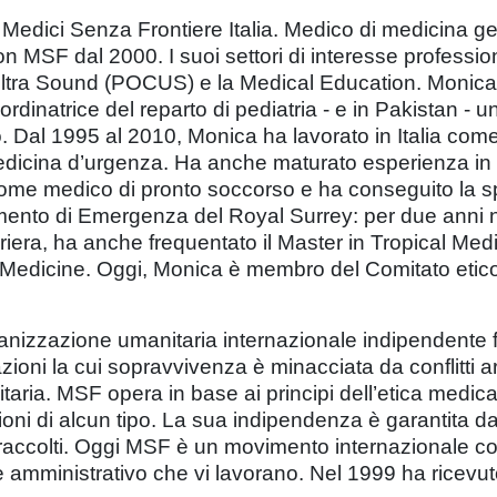
i Medici Senza Frontiere Italia. Medico di medicina gen
n MSF dal 2000. I suoi settori di interesse profess
 Ultra Sound (POCUS) e la Medical Education. Monica 
coordinatrice del reparto di pediatria - e in Pakistan
o. Dal 1995 al 2010, Monica ha lavorato in Italia co
edicina d’urgenza. Ha anche maturato esperienza in t
 come medico di pronto soccorso e ha conseguito la 
imento di Emergenza del Royal Surrey: per due anni ne
riera, ha anche frequentato il Master in Tropical Med
Medicine. Oggi, Monica è membro del Comitato etico
nizzazione umanitaria internazionale indipendente 
zioni la cui sopravvivenza è minacciata da conflitti ar
taria. MSF opera in base ai principi dell’etica medica
ni di alcun tipo. La sua indipendenza è garantita dal
i raccolti. Oggi MSF è un movimento internazionale 
o e amministrativo che vi lavorano. Nel 1999 ha ricevu