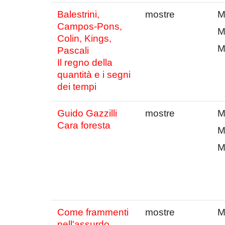
Balestrini,
mostre
M
Campos-Pons,
M
Colin, Kings,
M
Pascali
Il regno della
quantità e i segni
dei tempi
Guido Gazzilli
mostre
M
Cara foresta
M
M
Come frammenti
mostre
M
nell'assurdo