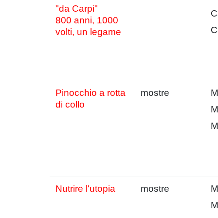
"da Carpi"
C
800 anni, 1000
C
volti, un legame
Pinocchio a rotta
mostre
M
di collo
M
M
Nutrire l'utopia
mostre
M
M