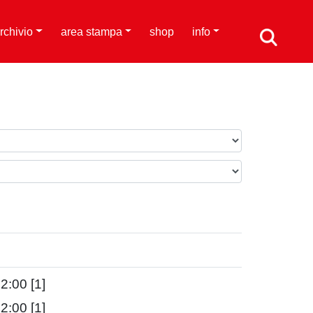
rchivio
area stampa
shop
info
2:00 [1]
2:00 [1]