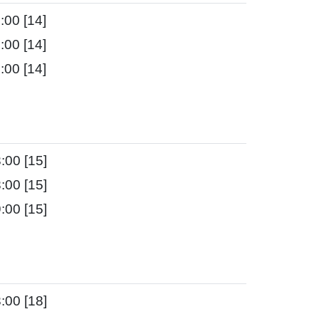
:00 [14]
:00 [14]
:00 [14]
:00 [15]
:00 [15]
:00 [15]
:00 [18]