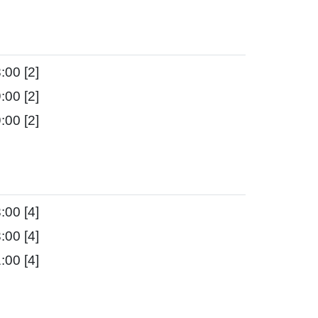
:00 [2]
:00 [2]
:00 [2]
:00 [4]
:00 [4]
:00 [4]