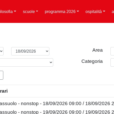
filosofia
scuole
programma 2026
ospitalità
a
Area
Categoria
rari
assuolo - nonstop - 18/09/2026 09:00 / 18/09/2026 2
assuolo - nonstop - 19/09/2026 09:00 / 19/09/2026 2