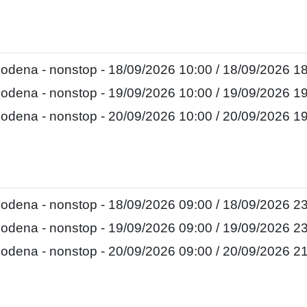
odena - nonstop - 18/09/2026 10:00 / 18/09/2026 18
odena - nonstop - 19/09/2026 10:00 / 19/09/2026 19
odena - nonstop - 20/09/2026 10:00 / 20/09/2026 19
odena - nonstop - 18/09/2026 09:00 / 18/09/2026 23
odena - nonstop - 19/09/2026 09:00 / 19/09/2026 23
odena - nonstop - 20/09/2026 09:00 / 20/09/2026 21