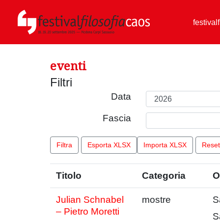
festival
eventi
Filtri
Data
Fascia
Filtra
Reset
Titolo
Categoria
O
Julian Schnabel
mostre
S
– Pietro Moretti
S