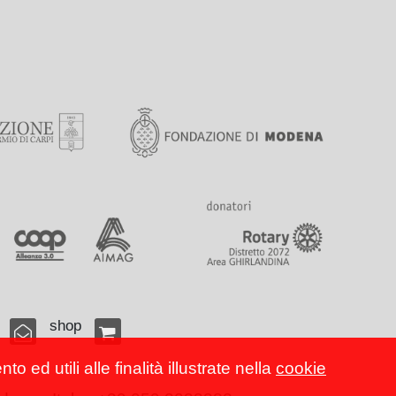
shop
 ed utili alle finalità illustrate nella
cookie