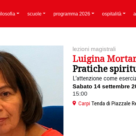
filosofia
scuole
programma 2026
ospitalità
a
lezioni magistrali
Luigina Mortar
Pratiche spirit
L’attenzione come eserciz
Sabato 14 settembre 2
15:00
Carpi
Tenda di Piazzale R