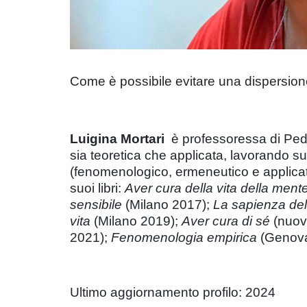
Come è possibile evitare una dispersione d
Luigina Mortari
è professoressa di Peda
sia teoretica che applicata, lavorando su
(fenomenologico, ermeneutico e applicato)
suoi libri:
Aver cura della vita della ment
sensibile
(Milano 2017);
La sapienza del 
vita
(Milano 2019);
Aver cura di sé
(nuov
2021);
Fenomenologia empirica
(Genova
Ultimo aggiornamento profilo: 2024