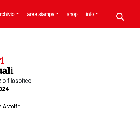
rchivio
area stampa
shop
info
i
uali
io filosofico
024
e Astolfo