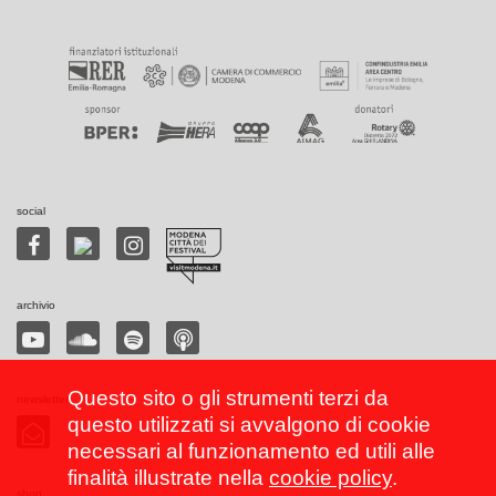
social
archivio
Questo sito o gli strumenti terzi da
newsletter
questo utilizzati si avvalgono di cookie
necessari al funzionamento ed utili alle
finalità illustrate nella
cookie policy
.
shop