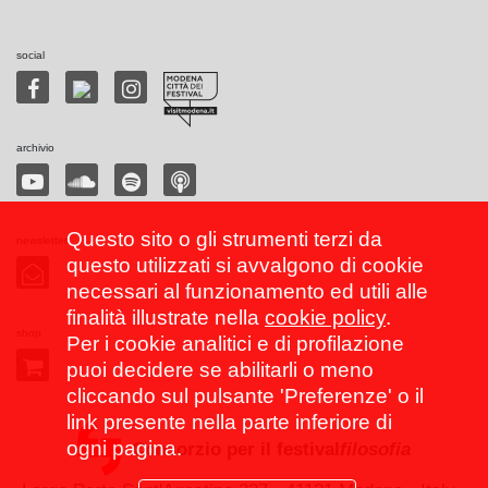
social
archivio
Questo sito o gli strumenti terzi da
newsletter
questo utilizzati si avvalgono di cookie
necessari al funzionamento ed utili alle
finalità illustrate nella
cookie policy
.
shop
Per i cookie analitici e di profilazione
puoi decidere se abilitarli o meno
cliccando sul pulsante 'Preferenze' o il
link presente nella parte inferiore di
ogni pagina.
Consorzio per il festival
filosofia