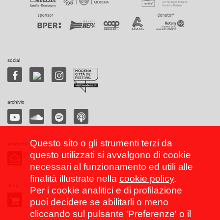
social
archivio
Questo sito o gli strumenti terzi da
newsletter
questo utilizzati si avvalgono di cookie
necessari al funzionamento ed utili alle
finalità illustrate nella
cookie policy
.
shop
Per i cookie analitici e di profilazione
puoi decidere se abilitarli o meno
cliccando sul pulsante 'Preferenze' o il