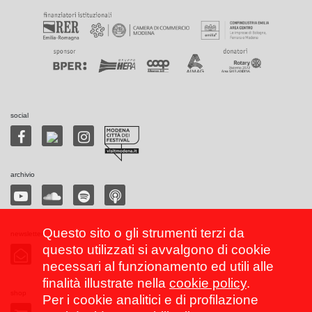
social
archivio
Questo sito o gli strumenti terzi da
newsletter
questo utilizzati si avvalgono di cookie
necessari al funzionamento ed utili alle
finalità illustrate nella
cookie policy
.
shop
Per i cookie analitici e di profilazione