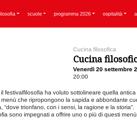
filosofia
scuole
programma 2026
ospitalità
a
Cucina filosofica
Cucina filosofi
Venerdì 20 settembre 
20:00
 il festivalfilosofia ha voluto sottolineare quella antic
i menù che ripropongono la sapida e abbondante cuci
dove trionfano, con i sensi, la ragione e la storia”.
osofia sono impegnati a offrire uno o più di questi menù