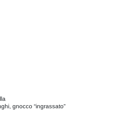
lla
enghi, gnocco “ingrassato”