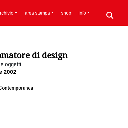
rchivio
area stampa
shop
info
matore di design
 e oggetti
e 2002
e Contemporanea