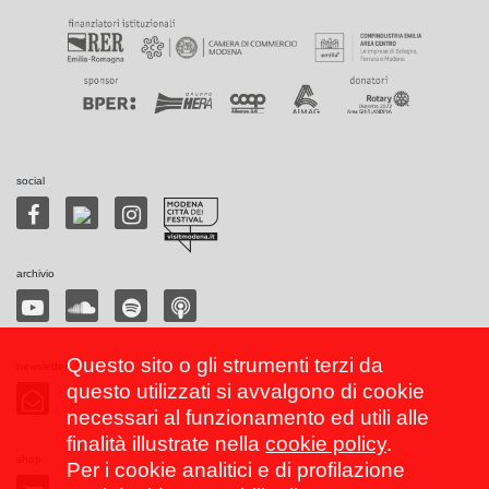
social
archivio
Questo sito o gli strumenti terzi da
newsletter
questo utilizzati si avvalgono di cookie
necessari al funzionamento ed utili alle
finalità illustrate nella
cookie policy
.
shop
Per i cookie analitici e di profilazione