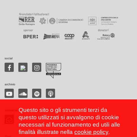
social
archivio
Questo sito o gli strumenti terzi da
newsletter
questo utilizzati si avvalgono di cookie
necessari al funzionamento ed utili alle
finalità illustrate nella
cookie policy
.
shop