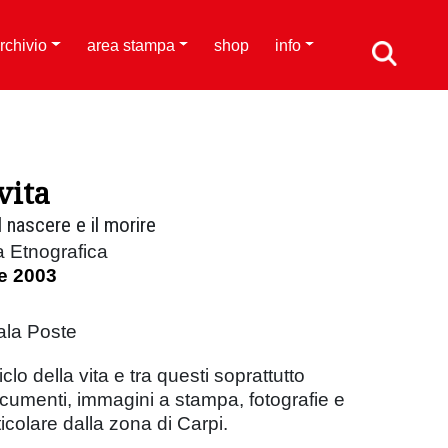
rchivio
area stampa
shop
info
vita
l nascere e il morire
a Etnografica
e 2003
ala Poste
clo della vita e tra questi soprattutto
documenti, immagini a stampa, fotografie e
ticolare dalla zona di Carpi.