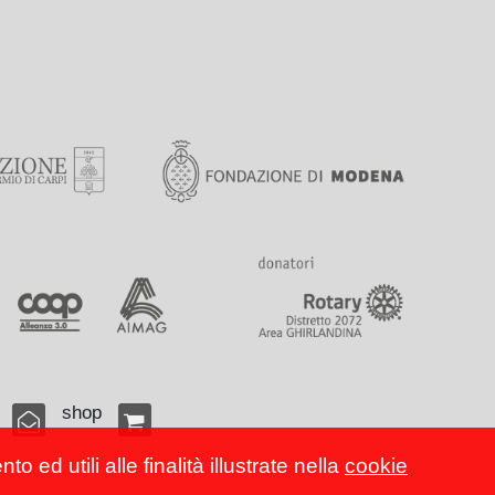
shop
 ed utili alle finalità illustrate nella
cookie