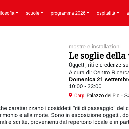
filosofia
scuole
programma 2026
ospitalità
a
mostre e installazioni
Le soglie della 
Oggetti, riti e credenze su
A cura di: Centro Ricerc
Domenica 21 settembr
10:00 - 23:00
Carpi
Palazzo dei Pio
- S
he caratterizzano i cosiddetti "riti di passaggio" del ci
 matrimonio e alla morte. Sono in esposizione oggetti, 
ali e scritte, provenienti dal repertorio locale e in par