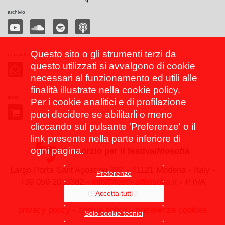
archivio
Questo sito o gli strumenti terzi da
newsletter
questo utilizzati si avvalgono di cookie
necessari al funzionamento ed utili alle
finalità illustrate nella
cookie policy
.
shop
Per i cookie analitici e di profilazione
puoi decidere se abilitarli o meno
cliccando sul pulsante 'Preferenze' o il
link presente nella parte inferiore di
ogni pagina.
Consorzio per il festival
filosofia
Largo Porta Sant'Agostino 337 - 41121 Modena - Italy -
Preferenze
+39 059 2033382 -
info@festivalfilosofia.it
- P.IVA
Accetta tutti
03267560369
privacy policy
-
cookie policy
-
preferenze cookies
Solo cookie tecnici