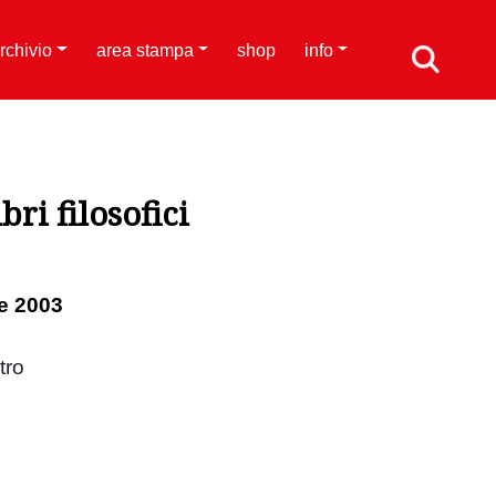
rchivio
area stampa
shop
info
bri filosofici
e 2003
tro