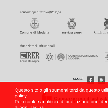
social
Questo sito o gli strumenti terzi da questo util
policy
.
Consorzio per il festival
Per i cookie analitici e di profilazione puoi de
di ogni pagina.