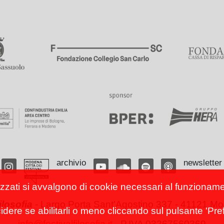
archivio
newsletter
izzati si avvalgono di cookie necessari al funzionamento
filosofia
-
Largo Porta Sant'Agostino 337 - 41121 Mod
cidere se abilitarli o meno cliccando sul pulsante 'Pref
info@festivalfilosofia.it
- P.IVA 03267560369