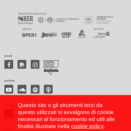
social
archivio
Questo sito o gli strumenti terzi da
newsletter
questo utilizzati si avvalgono di cookie
necessari al funzionamento ed utili alle
finalità illustrate nella
cookie policy
.
shop