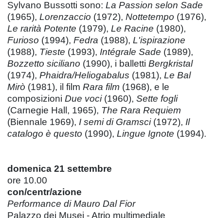
Sylvano Bussotti sono:
La Passion selon Sade
(1965),
Lorenzaccio
(1972),
Nottetempo
(1976),
Le rarità Potente
(1979),
Le Racine
(1980),
Furioso
(1994),
Fedra
(1988),
L'ispirazione
(1988),
Tieste
(1993),
Intégrale Sade
(1989),
Bozzetto siciliano
(1990), i balletti
Bergkristal
(1974),
Phaidra/Heliogabalus
(1981),
Le Bal
Mirò
(1981), il film
Rara film
(1968), e le
composizioni
Due voci
(1960),
Sette fogli
(Carnegie Hall, 1965),
The Rara Requiem
(Biennale 1969),
I semi di Gramsci
(1972),
Il
catalogo è questo
(1990),
Lingue Ignote
(1994).
domenica 21 settembre
ore 10.00
con/centr/azione
Performance di Mauro Dal Fior
Palazzo dei Musei - Atrio multimediale