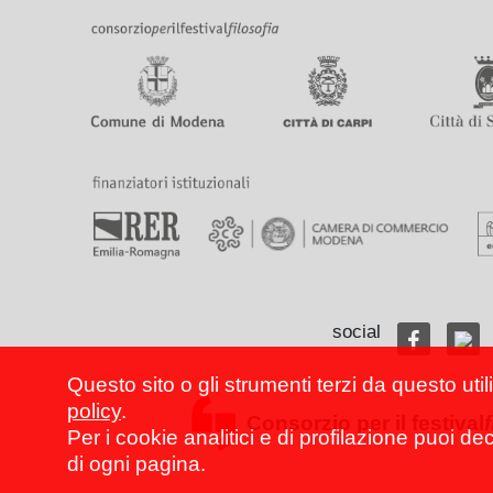
social
Questo sito o gli strumenti terzi da questo util
policy
.
Consorzio per il festival
Per i cookie analitici e di profilazione puoi de
di ogni pagina.