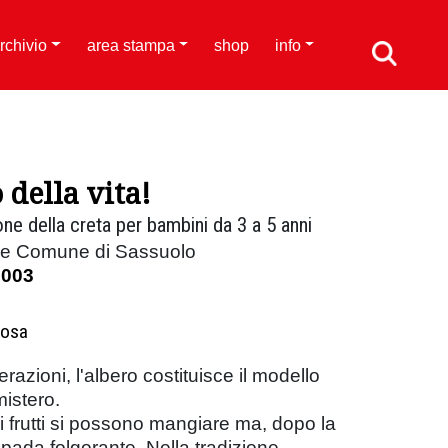
rchivio
area stampa
shop
info
 della vita!
ne della creta per bambini da 3 a 5 anni
a e Comune di Sassuolo
2003
Rosa
zioni, l'albero costituisce il modello
mistero.
i frutti si possono mangiare ma, dopo la
pada folgorante. Nella tradizione