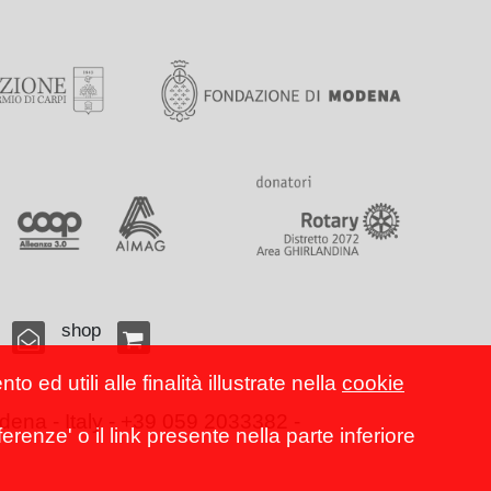
shop
 ed utili alle finalità illustrate nella
cookie
ena - Italy - +39 059 2033382 -
erenze' o il link presente nella parte inferiore