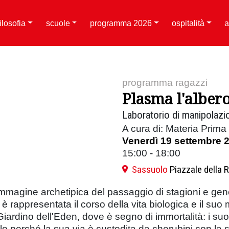
filosofia
scuole
programma 2026
ospitalità
a
programma ragazzi
Plasma l'albero
Laboratorio di manipolazio
A cura di: Materia Prim
Venerdì 19 settembre 
15:00 - 18:00
Sassuolo
Piazzale della 
mmagine archetipica del passaggio di stagioni e genera
 è rappresentata il corso della vita biologica e il suo 
iardino dell'Eden, dove è segno di immortalità: i suo
 perché la sua via è custodita da cherubini con la s