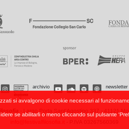
archivio
newsletter
izzati si avvalgono di cookie necessari al funzionamento
filosofia
-
Largo Porta Sant'Agostino 337 - 41121 Mod
cidere se abilitarli o meno cliccando sul pulsante 'Pref
info@festivalfilosofia.it
- P.IVA 03267560369