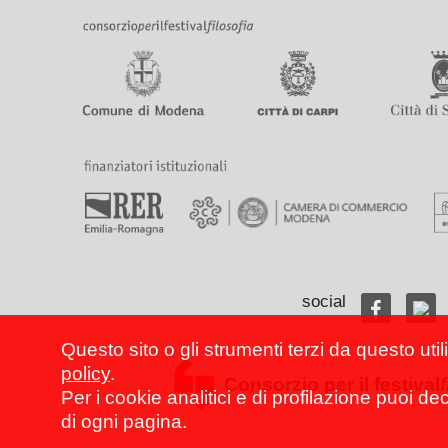
social
Questo sito o gli strumenti terzi da questo util
policy
.
Consorzio per il festival
Per i cookie analitici e di profilazione puoi de
di ogni pagina.