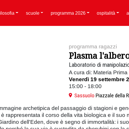
filosofia
scuole
programma 2026
ospitalità
a
programma ragazzi
Plasma l'albero
Laboratorio di manipolazio
A cura di: Materia Prim
Venerdì 19 settembre 
15:00 - 18:00
Sassuolo
Piazzale della 
mmagine archetipica del passaggio di stagioni e genera
 è rappresentata il corso della vita biologica e il suo 
iardino dell'Eden, dove è segno di immortalità: i suo
 perché la sua via è custodita da cherubini con la s