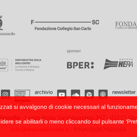
archivio
newsletter
izzati si avvalgono di cookie necessari al funzionamento
filosofia
-
Largo Porta Sant'Agostino 337 - 41121 Mod
cidere se abilitarli o meno cliccando sul pulsante 'Pref
info@festivalfilosofia.it
- P.IVA 03267560369