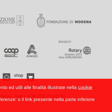
shop
 ed utili alle finalità illustrate nella
cookie
ena - Italy - +39 059 2033382 -
erenze' o il link presente nella parte inferiore