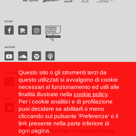
social
archivio
Questo sito o gli strumenti terzi da
newsletter
questo utilizzati si avvalgono di cookie
necessari al funzionamento ed utili alle
finalità illustrate nella
cookie policy
.
shop
Per i cookie analitici e di profilazione
puoi decidere se abilitarli o meno
cliccando sul pulsante 'Preferenze' o il
link presente nella parte inferiore di
ogni pagina.
Consorzio per il festival
filosofia