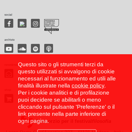
social
archivio
Questo sito o gli strumenti terzi da
newsletter
questo utilizzati si avvalgono di cookie
necessari al funzionamento ed utili alle
finalità illustrate nella
cookie policy
.
shop
Per i cookie analitici e di profilazione
puoi decidere se abilitarli o meno
cliccando sul pulsante 'Preferenze' o il
link presente nella parte inferiore di
ogni pagina.
Consorzio per il festival
filosofia