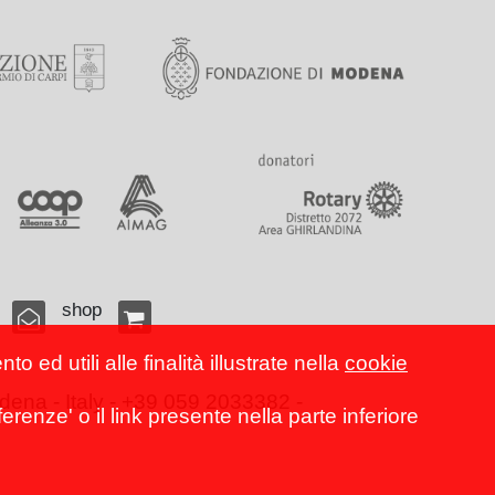
shop
 ed utili alle finalità illustrate nella
cookie
ena - Italy - +39 059 2033382 -
erenze' o il link presente nella parte inferiore