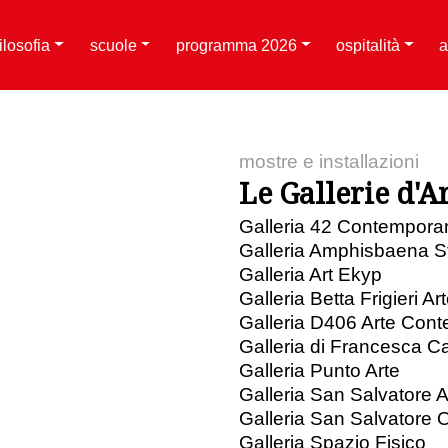
filosofia
scuole
programma 2026
ospitalità
a
mostre e installazioni
Le Gallerie d'Ar
Galleria 42 Contempor
Galleria Amphisbaena S
Galleria Art Ekyp
Galleria Betta Frigieri 
Galleria D406 Arte Con
Galleria di Francesca Ca
Galleria Punto Arte
Galleria San Salvatore A
Galleria San Salvatore
Galleria Spazio Fisico