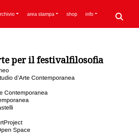
rchivio
area stampa
shop
info
te per il festivalfilosofia
aneo
tudio d’Arte Contemporanea
Arte Contemporanea
temporanea
stelli
rtProject
 Open Space