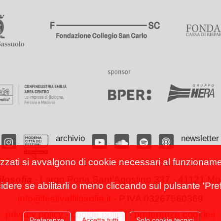
archivio
newsletter
izzati si avvalgono di cookie necessari al funzionamento
filosofia
-
Largo Porta Sant'Agostino 337 - 41121 Mod
cidere se abilitarli o meno cliccando sul pulsante 'Pref
info@festivalfilosofia.it
- P.IVA 03267560369
privacy policy
-
cookie policy
-
preferenze cookies
Preferenze
Accetta tutti
Solo cookie tecnici