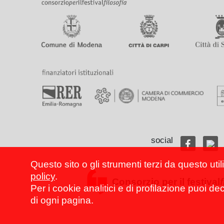
social
Questo sito o gli strumenti terzi da questo util
policy
.
Consorzio per il festival
Per i cookie analitici e di profilazione puoi de
di ogni pagina.