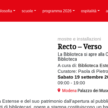
filosofia
scuole
programma 2026
ospitalità
a
mostre e installazioni
Recto – Verso
La Biblioteca si apre alla
Biblioteca
A cura di:
Biblioteca Est
Curatore:
Paola di Pietr
Sabato 19 settembre 2
09:00 - 19:00
Modena
Palazzo dei Mus
eca Estense e del suo patrimonio dall’apertura al pubbl
tratti di bibliotecari, opere a stampa costituiscono un 