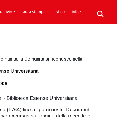
rchivio
area stampa
shop
info
 Comunità; la Comunità si riconosce nella
ense Universitaria
o
009
ei
- Biblioteca Estense Universitaria
ico (1764) fino ai giorni nostri. Documenti
breve excursus sull’origine della raccolte e