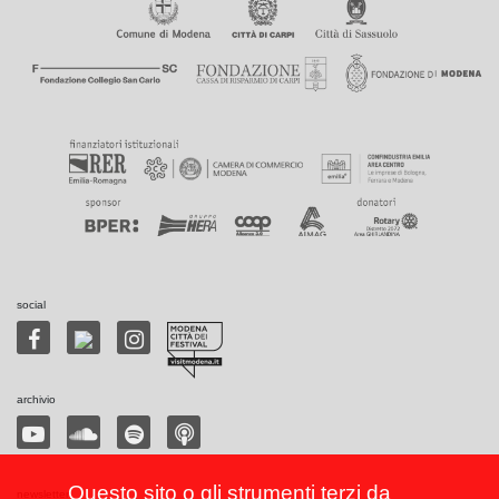
social
archivio
Questo sito o gli strumenti terzi da
newsletter