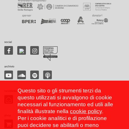
social
archivio
Questo sito o gli strumenti terzi da
newsletter
questo utilizzati si avvalgono di cookie
necessari al funzionamento ed utili alle
finalità illustrate nella
cookie policy
.
shop
Per i cookie analitici e di profilazione
puoi decidere se abilitarli o meno