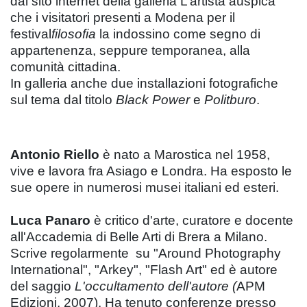
dal sito internet della galleria L’artista auspica
che i visitatori presenti a Modena per il
festival
filosofia
la indossino come segno di
appartenenza, seppure temporanea, alla
comunità cittadina.
In galleria anche due installazioni fotografiche
sul tema dal titolo
Black Power
e
Politburo
.
Antonio Riello
è nato a Marostica nel 1958,
vive e lavora fra Asiago e Londra. Ha esposto le
sue opere in numerosi musei italiani ed esteri.
Luca Panaro
è critico d'arte, curatore e docente
all'Accademia di Belle Arti di Brera a Milano.
Scrive regolarmente su "Around Photography
International", "Arkey", "Flash Art" ed è autore
del saggio
L'occultamento dell'autore
(
APM
Edizioni, 2007). Ha tenuto conferenze presso